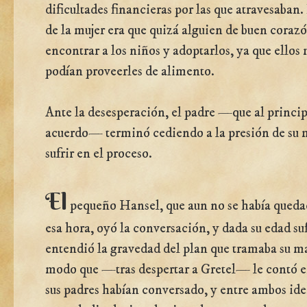
dificultades financieras por las que atravesaban
de la mujer era que quizá alguien de buen coraz
encontrar a los niños y adoptarlos, ya que ello
podían proveerles de alimento.
Ante la desesperación, el padre —que al princip
acuerdo— terminó cediendo a la presión de su mu
sufrir en el proceso.
El
pequeño Hansel, que aun no se había qued
esa hora, oyó la conversación, y dada su edad su
entendió la gravedad del plan que tramaba su m
modo que —tras despertar a Gretel— le contó en
sus padres habían conversado, y entre ambos id