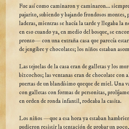
Fue así como caminaron y caminaron... siempre
pajarito, subiendo y bajando frondosos montes, 
laderas, mientras se hacía la tarde y llegaba la 
en eso cuando ya, en medio del bosque, se enc
pronto— con una extraña casa que parecía esta
de jengibre y chocolates; los niños estaban aso
Las tejuelas de la casa eran de galletas y los mur
bizcochos; las ventanas eran de chocolate con a
puertas de un blandísimo queque de miel. Una va
con galletas con formas de personitas, prolíja
en orden de ronda infantil, rodeaba la casita.
Los niños —que a esa hora ya estaban hambri
pudieron resistir la tentación de probar un poc