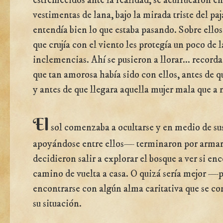
estremecidos ante la realidad, se acurrucaron en
vestimentas de lana, bajo la mirada triste del pa
entendía bien lo que estaba pasando. Sobre ellos
que crujía con el viento les protegía un poco de l
inclemencias. Ahí se pusieron a llorar... recor
que tan amorosa había sido con ellos, antes de q
y antes de que llegara aquella mujer mala que a 
El
sol comenzaba a ocultarse y en medio de s
apoyándose entre ellos— terminaron por armars
decidieron salir a explorar el bosque a ver si en
camino de vuelta a casa. O quizá sería mejor
encontrarse con algún alma caritativa que se c
su situación.