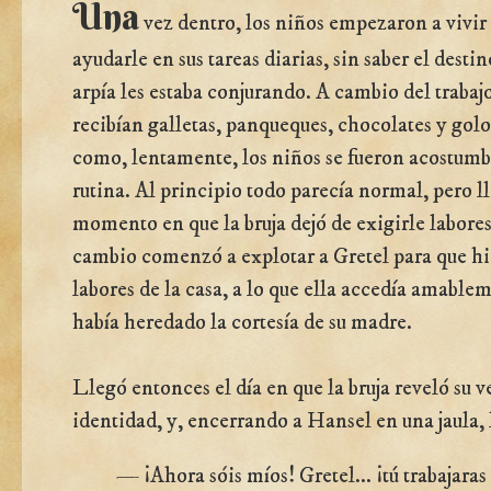
Una
vez dentro, los niños empezaron a vivir c
ayudarle en sus tareas diarias, sin saber el desti
arpía les estaba conjurando. A cambio del trabajo
recibían galletas, panqueques, chocolates y golosi
como, lentamente, los niños se fueron acostumb
rutina. Al principio todo parecía normal, pero l
momento en que la bruja dejó de exigirle labore
cambio comenzó a explotar a Gretel para que hic
labores de la casa, a lo que ella accedía amable
había heredado la cortesía de su madre.
Llegó entonces el día en que la bruja reveló su 
identidad, y, encerrando a Hansel en una jaula, le
— ¡Ahora sóis míos! Gretel... ¡tú trabajaras 