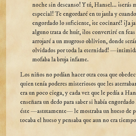
noche sin descanso! Y tú, Hansel... ¡serás m
especial! Te engordaré en tu jaula y cuand
engordado lo suficiente, ¡te cocinaré! ¡Ja ja 
alguno trata de huír, ¡los convertiré en feas
arrojaré a un mugroso oblivion, donde será
olvidados por toda la eternidad! —intimid
mofaba la bruja infame.
Los niños no podían hacer otra cosa que obedec
quien tenía poderes misteriosos que les aterraban
era un poco ciega, y cada vez que le pedía a Han
enseñara un dedo para saber si había engordado l
éste —astutamente— le mostraba un hueso de po
tocaba el hueso y pensaba que aun no era tiempo