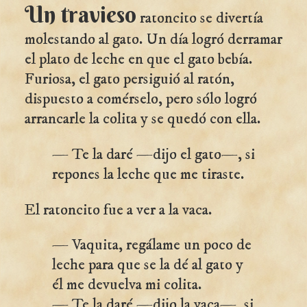
Un travieso
ratoncito se divertía
molestando al gato. Un día logró derramar
el plato de leche en que el gato bebía.
Furiosa, el gato persiguió al ratón,
dispuesto a comérselo, pero sólo logró
arrancarle la colita y se quedó con ella.
— Te la daré —dijo el gato—, si
repones la leche que me tiraste.
El ratoncito fue a ver a la vaca.
— Vaquita, regálame un poco de
leche para que se la dé al gato y
él me devuelva mi colita.
— Te la daré —dijo la vaca—, si