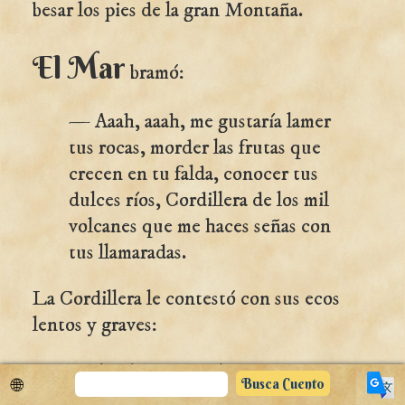
besar los pies de la gran Montaña.
El Mar
bramó:
— Aaah, aaah, me gustaría lamer
tus rocas, morder las frutas que
crecen en tu falda, conocer tus
dulces ríos, Cordillera de los mil
volcanes que me haces señas con
tus llamaradas.
La Cordillera le contestó con sus ecos
lentos y graves:
— A mí me gustaría caminar
🌐
sobre tus aguas, inmenso Mar,