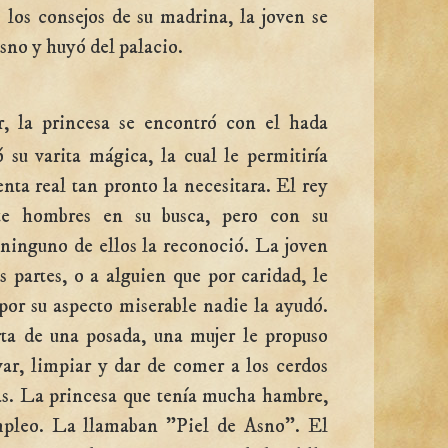
o los consejos de su madrina, la joven se
asno y huyó del palacio.
, la princesa se encontró con el hada
ó su varita mágica, la cual le permitiría
nta real tan pronto la necesitara. El rey
te hombres en su busca, pero con su
 ninguno de ellos la reconoció. La joven
s partes, o a alguien que por caridad, le
por su aspecto miserable nadie la ayudó.
rta de una posada, una mujer le propuso
avar, limpiar y dar de comer a los cerdos
rias. La princesa que tenía mucha hambre,
mpleo. La llamaban "Piel de Asno". El