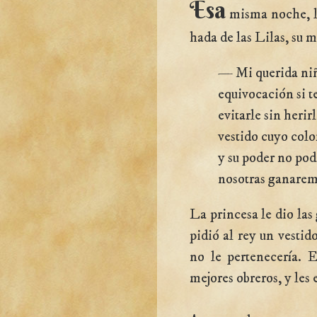
Esa
misma noche, la
hada de las Lilas, su m
— Mi querida niñ
equivocación si t
evitarle sin herir
vestido cuyo colo
y su poder no pod
nosotras ganarem
La princesa le dio las 
pidió al rey un vestido
no le pertenecería. E
mejores obreros, y les 