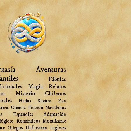
tasía
Aventuras
antiles
Fábulas
icionales
Magia
Relatos
tos
Misterio
Chilenos
males
Hadas
Sueños
Zen
anes
Ciencia Ficción
Navideños
as
Españoles
Adaptación
lógicos
Románticos
Moralizante
nte
Griegos
Halloween
Ingleses