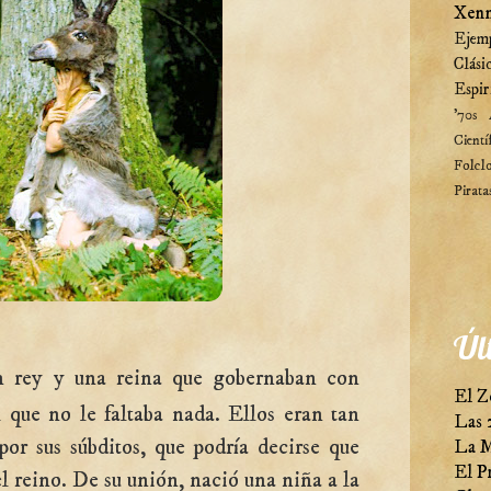
Xenn
Ejem
Clási
Espir
'70s
Cientí
Folcl
Pirata
Úl
 rey y una reina que gobernaban con
El Z
l que no le faltaba nada. Ellos eran tan
Las 
or sus súbditos, que podría decirse que
La M
El P
el reino. De su unión, nació una niña a la