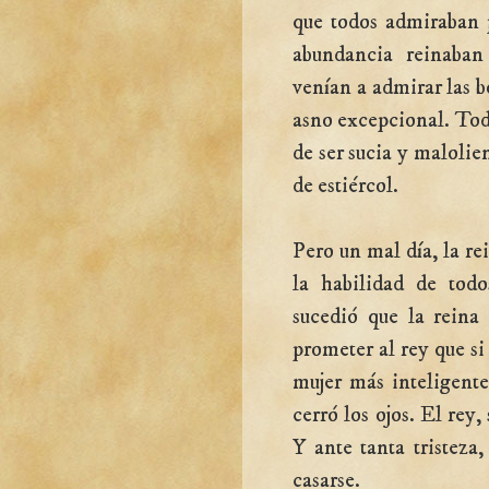
que todos admiraban p
abundancia reinaban
venían a admirar las b
asno excepcional. Tod
de ser sucia y malolien
de estiércol.
Pero un mal día, la re
la habilidad de tod
sucedió que la reina
prometer al rey que si 
mujer más inteligente
cerró los ojos. El rey
Y ante tanta tristeza
casarse.