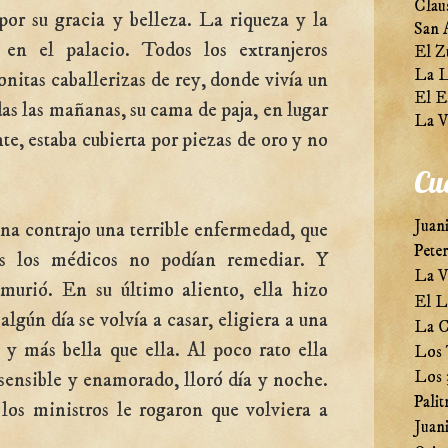
Clau
or su gracia y belleza. La riqueza y la
San 
 en el palacio. Todos los extranjeros
El Z
La L
onitas caballerizas de rey, donde vivía un
El E
as las mañanas, su cama de paja, en lugar
La V
te, estaba cubierta por piezas de oro y no
Cu
Juani
ina contrajo una terrible enfermedad, que
Pete
os los médicos no podían remediar. Y
La V
 murió. En su último aliento, ella hizo
El L
algún día se volvía a casar, eligiera a una
La C
 y más bella que ella. Al poco rato ella
Los 
Los 
, sensible y enamorado, lloró día y noche.
Palit
, los ministros le rogaron que volviera a
Juani