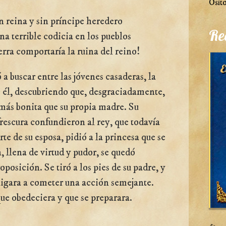
Osito
 reina y sin príncipe heredero
Re
na terrible codicia en los pueblos
erra comportaría la ruina del reino!
E
a buscar entre las jóvenes casaderas, la
 él, descubriendo que, d
esgraciadamente,
a más bonita que su propia madre. Su
 frescura confundieron al rey, que todavía
te de su esposa, pidió a la princesa que se
, llena de virtud y pudor, se quedó
oposición. Se tiró a los pies de su padre, y
bligara a cometer una acción semejante.
que obedeciera y que se preparara.