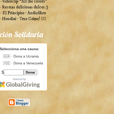
 Videoclip “All the colors”
Recetas deliciosas dulces :)
 El Principito · Audiolibro
Houdini · True Crime! 🕵️‍♀️
ción Solidaria
Selecciona una causa:
🇺🇦 · Dona a Ucrania
🇻🇪 · Dona a Venezuela
$