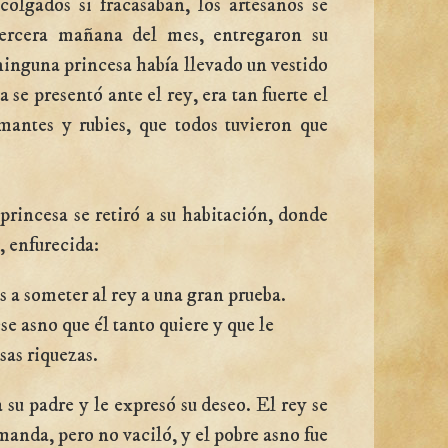
olgados si fracasaban, los artesanos se
tercera mañana del mes, entregaron su
 ninguna princesa había llevado un vestido
 se presentó ante el rey, era tan fuerte el
mantes y rubies, que todos tuvieron que
princesa se retiró a su habitación, donde
, enfurecida:
a someter al rey a una gran prueba.
ese asno que él tanto quiere y que le
sas riquezas.
 su padre y le expresó su deseo. El rey se
manda, pero no vaciló, y el pobre asno fue