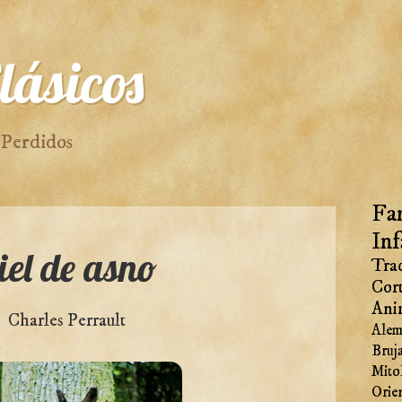
lásicos
 Perdidos
Fan
Inf
iel de asno
Trad
Cor
Ani
Charles Perrault
Alem
Bruj
Mito
Orie