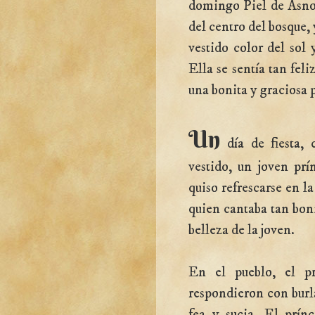
domingo Piel de Asno
del centro del bosque, 
vestido color del sol 
Ella se sentía tan fel
una bonita y graciosa 
Un
día de fiesta, 
vestido, un joven prí
quiso refrescarse en l
quien cantaba tan boni
belleza de la joven.
En el pueblo, el pr
respondieron con burla
fea y sucia. El prín