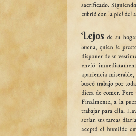
sacrificado. Siguiend
cubrió con la piel del 
Lejos
de su hogar
buena, quien le prest
disponer de su vestime
envió inmediatamen
apariencia miserable,
buscó trabajo por toda
diera de comer. Pero 
Finalmente, a la pue
trabajar para ella. L
serían sus tareas dia
aceptó el humilde e