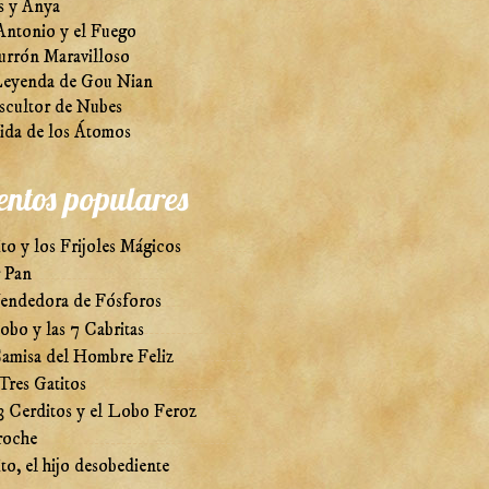
s y Anya
Antonio y el Fuego
urrón Maravilloso
eyenda de Gou Nian
scultor de Nubes
ida de los Átomos
entos populares
to y los Frijoles Mágicos
r Pan
endedora de Fósforos
obo y las 7 Cabritas
amisa del Hombre Feliz
Tres Gatitos
3 Cerditos y el Lobo Feroz
roche
to, el hijo desobediente