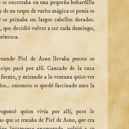
 se encerraba en una pequeña buhardilla
y de un toque de varita mágica se ponía su
y se peinaba sus largos cabellos dorados.
iz, que decidió volver a ser cada domingo,
princesa.
cuando Piel de Asno llevaba puesto su
ncipe pasó por allí. Cansado de la caza
a fuente, y mirando a la ventana quiso ver
to... entonces se quedó fascinado ante la
eguntó quien vivía por allí, pero le
s que se trataba de Piel de Asno, que era
cipe locamente enamorado, volvió a su