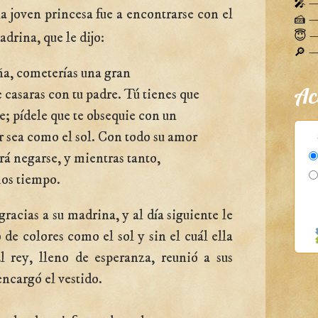
🎤 —
 joven princesa fue a encontrarse con el
🍰 — 
adrina, que le dijo:
😇 —
🔎 — 
a, cometerías una gran
Ac
e casaras con tu padre. Tú tienes que
le; pídele que te obsequie con un
r sea como el sol. Con todo su amor
rá negarse, y mientras tanto,
os tiempo.
gracias a su madrina, y al día siguiente le
 de colores como el sol y sin el cuál ella
l rey, lleno de esperanza, reunió a sus
encargó el vestido.