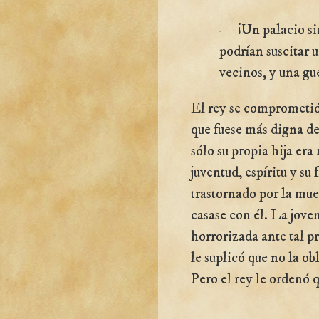
— ¡Un palacio sin
podrían suscitar u
vecinos, y una gu
El rey se comprometió 
que fuese más digna de
sólo su propia hija er
juventud, espíritu y su
trastornado por la muer
casase con él. La joven
horrorizada ante tal pr
le suplicó que no la o
Pero el rey le ordenó 