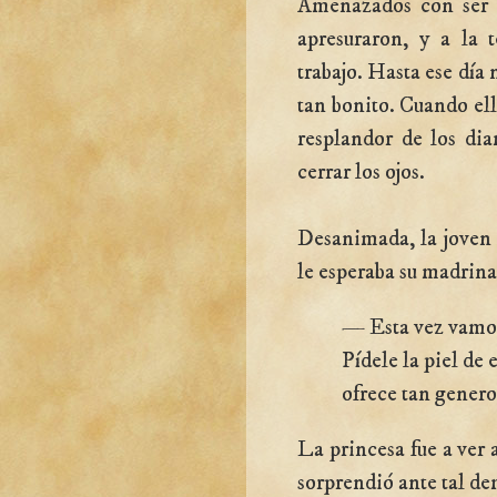
Amenazados con ser c
apresuraron, y a la 
trabajo. Hasta ese día
tan bonito. Cuando ella
resplandor de los dia
cerrar los ojos.
Desanimada, la joven 
le esperaba su madrina
— Esta vez vamos 
Pídele la piel de 
ofrece tan genero
La princesa fue a ver a
sorprendió ante tal de