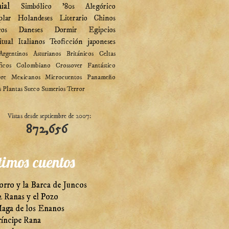
ial
Simbólico
'80s
Alegórico
plar
Holandeses
Literario
Chinos
cos
Daneses
Dormir
Egipcios
itual
Italianos
Teoficción
japoneses
Argentinos
Asturianos
Británicos
Celtas
ficos
Colombiano
Crossover
Fantástico
ore
Mexicanos
Microcuentos
Panameño
s
Plantas
Sueco
Sumerios
Terror
Vistas desde septiembre de 2007:
872,656
timos cuentos
orro y la Barca de Juncos
2 Ranas y el Pozo
aga de los Enanos
ríncipe Rana