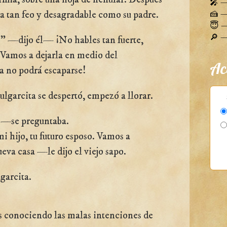
🎤 —
ra tan feo y desagradable como su padre.
🍰 — 
😇 —
🔎 — 
" —dijo él— ¡No hables tan fuerte,
. Vamos a dejarla en medio del
Ac
la no podrá escaparse!
garcita se despertó, empezó a llorar.
—se preguntaba.
 hijo, tu futuro esposo. Vamos a
ueva casa —le dijo el viejo sapo.
garcita.
s conociendo las malas intenciones de