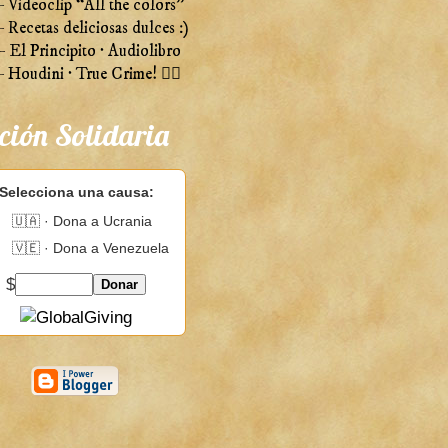
 Videoclip “All the colors”
Recetas deliciosas dulces :)
 El Principito · Audiolibro
Houdini · True Crime! 🕵️‍♀️
ción Solidaria
Selecciona una causa:
🇺🇦 · Dona a Ucrania
🇻🇪 · Dona a Venezuela
$