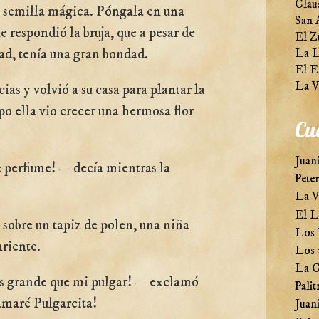
Clau
 semilla mágica. Póngala en una
San 
 respondió la bruja, que a pesar de
El Z
dad, tenía una gran bondad.
La L
El E
La V
cias y volvió a su casa para plantar la
o ella vio crecer una hermosa flor
Cu
Juani
 perfume! —decía mientras la
Pete
La V
El L
 sobre un tapiz de polen, una niña
Los 
riente.
Los 
La C
s grande que mi pulgar! —exclamó
Palit
amaré Pulgarcita!
Juani