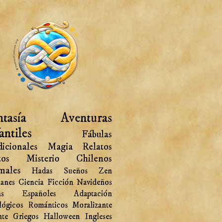
tasía
Aventuras
antiles
Fábulas
icionales
Magia
Relatos
tos
Misterio
Chilenos
males
Hadas
Sueños
Zen
anes
Ciencia Ficción
Navideños
as
Españoles
Adaptación
lógicos
Románticos
Moralizante
nte
Griegos
Halloween
Ingleses