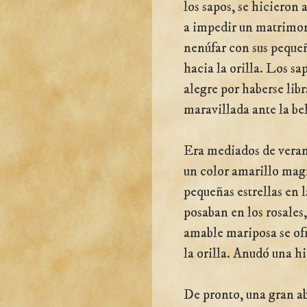
los sapos, se hicieron
a impedir un matrimoni
nenúfar con sus pequeñ
hacia la orilla. Los s
alegre por haberse lib
maravillada ante la bel
Era mediados de verano
un color amarillo magní
pequeñas estrellas en l
posaban en los rosales
amable mariposa se ofr
la orilla. Anudó una hi
De pronto, una gran abe