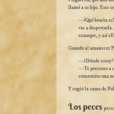
llamó a su hijo. Este e
—¡Qué bonita es!
vas a despertarla
estanque, y así el
Cuando al amanecer Pul
—¿Dónde estoy? 
—Te presento a mi
construirte una n
Y cogió la cama de Pul
Los peces
pece