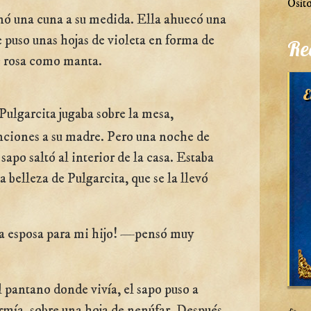
Osito
nó una cuna a su medida. Ella ahuecó una
 puso unas hojas de violeta en forma de
Re
e rosa como manta.
E
 Pulgarcita jugaba sobre la mesa,
nciones a su madre. Pero una noche de
 sapo saltó al interior de la casa. Estaba
 belleza de Pulgarcita, que se la llevó
 esposa para mi hijo! —pensó muy
 pantano donde vivía, el sapo puso a
rmía, sobre una hoja de nenúfar. Después