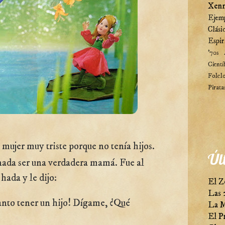
Xenn
Ejem
Clási
Espir
'70s
Cientí
Folcl
Pirata
 mujer muy triste porque no tenía hijos.
Úl
nada ser una verdadera mamá. Fue al
hada y le dijo:
El Z
Las 
anto tener un hijo! Dígame, ¿Qué
La M
El P