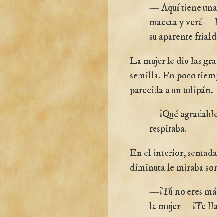
— Aquí tiene una
maceta y verá —le
su aparente frial
La mujer le dio las gra
semilla. En poco tiemp
parecida a un tulipán.
—¡Qué agradable
respiraba.
En el interior, sentada
diminuta le miraba son
—¡Tú no eres má
la mujer— ¡Te ll