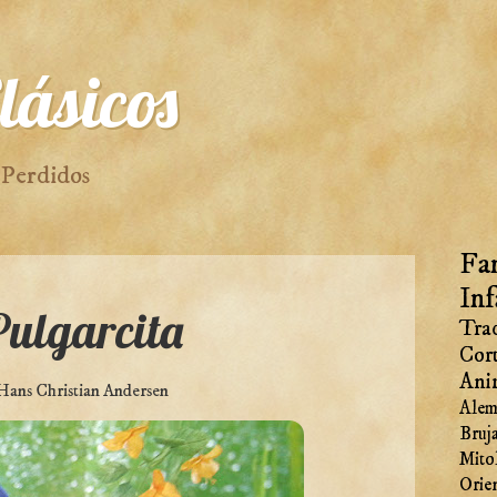
lásicos
 Perdidos
Fan
Inf
Pulgarcita
Trad
Cor
Ani
Hans Christian Andersen
Alem
Bruj
Mito
Orie