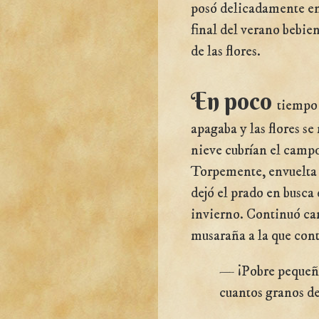
posó delicadamente en 
final del verano bebie
de las flores.
En poco
tiempo 
apagaba y las flores s
nieve cubrían el campo
Torpemente, envuelta 
dejó el prado en busca 
invierno. Continuó ca
musaraña a la que cont
— ¡Pobre pequeña,
cuantos granos d