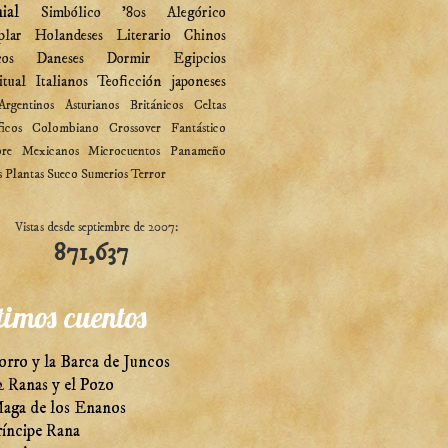
ial
Simbólico
'80s
Alegórico
plar
Holandeses
Literario
Chinos
cos
Daneses
Dormir
Egipcios
itual
Italianos
Teoficción
japoneses
Argentinos
Asturianos
Británicos
Celtas
ficos
Colombiano
Crossover
Fantástico
ore
Mexicanos
Microcuentos
Panameño
s
Plantas
Sueco
Sumerios
Terror
Vistas desde septiembre de 2007:
871,637
timos cuentos
orro y la Barca de Juncos
2 Ranas y el Pozo
aga de los Enanos
ríncipe Rana