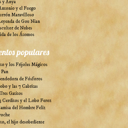
s y Anya
Antonio y el Fuego
urrón Maravilloso
eyenda de Gou Nian
scultor de Nubes
ida de los Átomos
entos populares
to y los Frijoles Mágicos
r Pan
endedora de Fósforos
obo y las 7 Cabritas
Tres Gatitos
3 Cerditos y el Lobo Feroz
amisa del Hombre Feliz
roche
to, el hijo desobediente