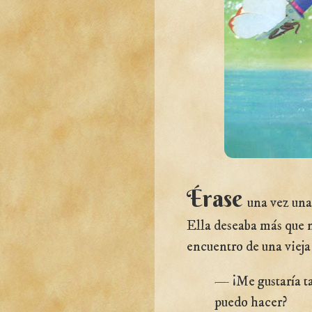
Érase
una vez una
Ella deseaba más que 
encuentro de una vieja 
— ¡Me gustaría t
puedo hacer?