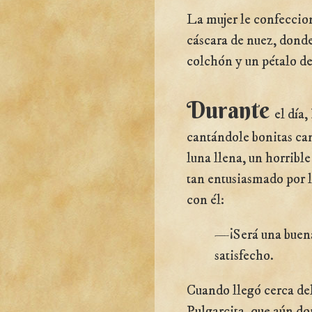
La mujer le confeccio
cáscara de nuez, donde
colchón y un pétalo d
Durante
el día,
cantándole bonitas ca
luna llena, un horrible
tan entusiasmado por la
con él:
—¡Será una buena
satisfecho.
Cuando llegó cerca del
Pulgarcita, que aún do