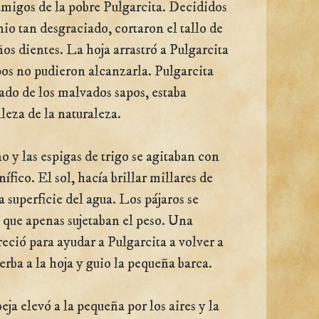
 amigos de la pobre Pulgarcita. Decididos
o tan desgraciado, cortaron el tallo de
os dientes. La hoja arrastró a Pulgarcita
apos no pudieron alcanzarla. Pulgarcita
rado de los malvados sapos, estaba
leza de la naturaleza.
 y las espigas de trigo se agitaban con
fico. El sol, hacía brillar millares de
a superficie del agua. Los pájaros se
, que apenas sujetaban el peso. Una
eció para ayudar a Pulgarcita a volver a
erba a la hoja y guio la pequeña barca.
ja elevó a la pequeña por los aires y la