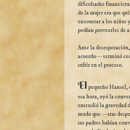
dificultades financier
de la mujer era que qu
encontrar a los niños 
podían proveerles de 
Ante la desesperación,
acuerdo— terminó cedie
sufrir en el proceso.
El
pequeño Hansel, q
esa hora, oyó la conve
entendió la gravedad 
modo que —tras desper
sus padres habían conv