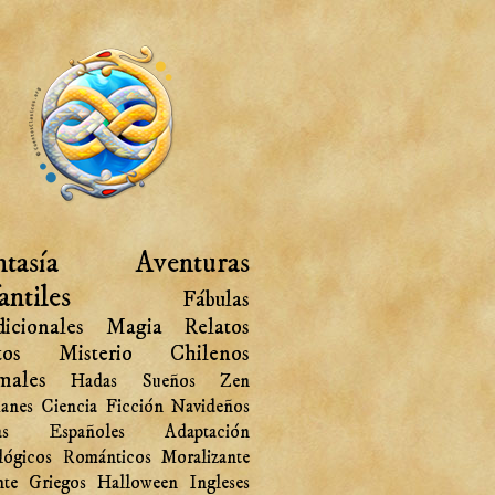
tasía
Aventuras
antiles
Fábulas
icionales
Magia
Relatos
tos
Misterio
Chilenos
males
Hadas
Sueños
Zen
anes
Ciencia Ficción
Navideños
as
Españoles
Adaptación
lógicos
Románticos
Moralizante
nte
Griegos
Halloween
Ingleses