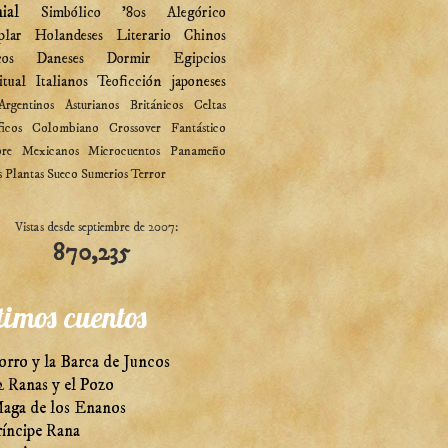
ial
Simbólico
'80s
Alegórico
plar
Holandeses
Literario
Chinos
cos
Daneses
Dormir
Egipcios
itual
Italianos
Teoficción
japoneses
Argentinos
Asturianos
Británicos
Celtas
ficos
Colombiano
Crossover
Fantástico
ore
Mexicanos
Microcuentos
Panameño
s
Plantas
Sueco
Sumerios
Terror
Vistas desde septiembre de 2007:
870,235
timos cuentos
orro y la Barca de Juncos
2 Ranas y el Pozo
aga de los Enanos
ríncipe Rana