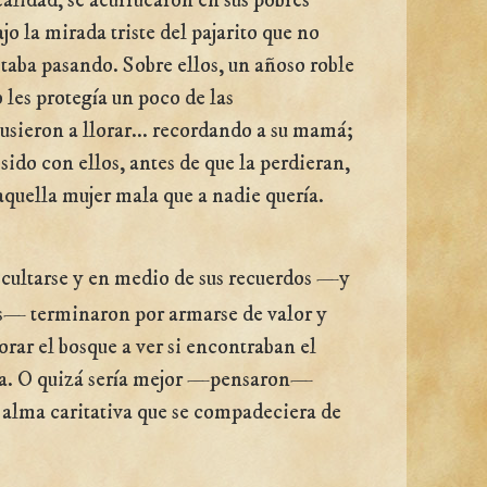
ealidad, se acurrucaron en sus pobres
jo la mirada triste del pajarito que no
staba pasando. Sobre ellos, un añoso roble
o les protegía un poco de las
usieron a llorar... recordando a su mamá;
sido con ellos, antes de que la perdieran,
 aquella mujer mala que a nadie quería.
cultarse y en medio de sus recuerdos —y
s— terminaron por armarse de valor y
orar el bosque a ver si encontraban el
sa. O quizá sería mejor —pensaron—
 alma caritativa que se compadeciera de