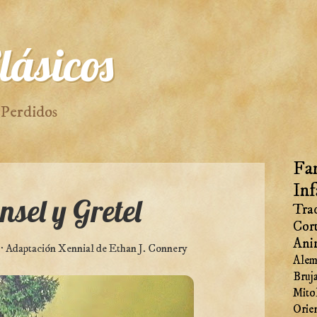
lásicos
 Perdidos
Fan
Inf
sel y Gretel
Trad
Cor
Ani
 Adaptación Xennial de Ethan J. Connery
Alem
Bruj
Mito
Orie