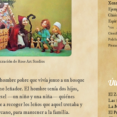
Xenn
Ejem
Clási
Espir
'70s
Cientí
Folcl
Pirata
stración de Rose Art Studios
hombre pobre que vivía junto a un bosque
Úl
mo leñador. El hombre tenía dos hijos,
El Z
etel —un niño y una niña— quiénes
Las 
e a recoger los leños que aquel trozaba y
La M
rcano, para mantener a la familia.
El P