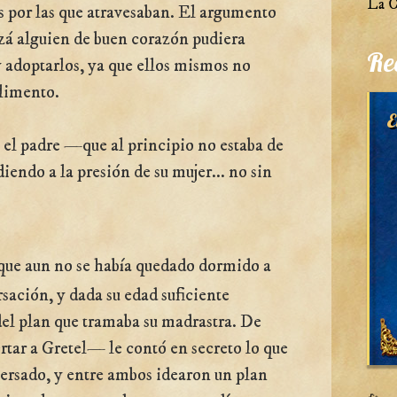
La C
as por las que atravesaban. El argumento
izá alguien de buen corazón pudiera
Re
y adoptarlos, ya que ellos mismos no
alimento.
E
 el padre —que al principio no estaba de
ndo a la presión de su mujer... no sin
ue aun no se había quedado dormido a
rsación, y dada su edad suficiente
del plan que tramaba su madrastra. De
tar a Gretel— le contó en secreto lo que
ersado, y entre ambos idearon un plan