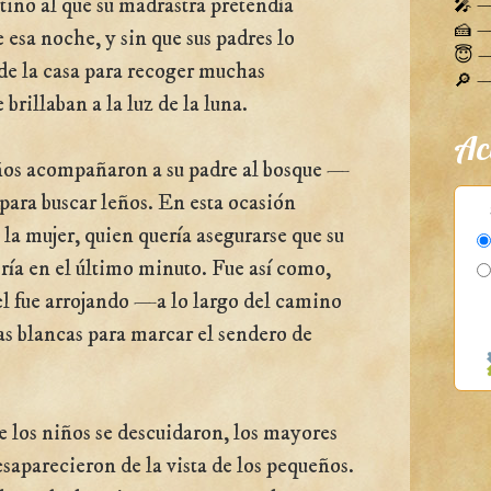
estino al que su madrastra pretendía
🎤 —
🍰 — 
 esa noche, y sin que sus padres lo
😇 —
de la casa para recoger muchas
🔎 — 
 brillaban a la luz de la luna.
Ac
iños acompañaron a su padre al bosque —
ara buscar leños. En esta ocasión
a mujer, quien quería asegurarse que su
ría en el último minuto. Fue así como,
el fue arrojando —a lo largo del camino
s blancas para marcar el sendero de
los niños se descuidaron, los mayores
esaparecieron de la vista de los pequeños.