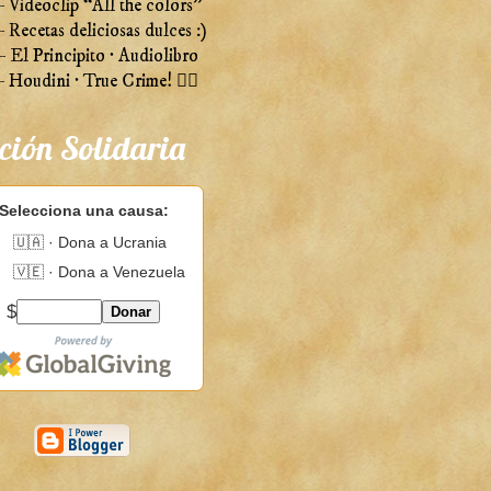
 Videoclip “All the colors”
Recetas deliciosas dulces :)
 El Principito · Audiolibro
Houdini · True Crime! 🕵️‍♀️
ción Solidaria
Selecciona una causa:
🇺🇦 · Dona a Ucrania
🇻🇪 · Dona a Venezuela
$