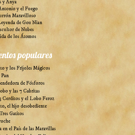
s y Anya
Antonio y el Fuego
urrón Maravilloso
eyenda de Gou Nian
scultor de Nubes
ida de los Átomos
entos populares
to y los Frijoles Mágicos
r Pan
endedora de Fósforos
obo y las 7 Cabritas
3 Cerditos y el Lobo Feroz
to, el hijo desobediente
Tres Gatitos
roche
a en el País de las Maravillas