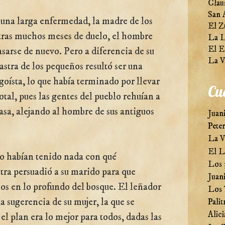
Clau
San 
 una larga enfermedad, la madre de los
El Z
 tras muchos meses de duelo, el hombre
La L
El E
sarse de nuevo. Pero a diferencia de su
La V
astra de los pequeños resultó ser una
goísta, lo que había terminado por llevar
Cu
total, pues las gentes del pueblo rehuían a
casa, alejando al hombre de sus antiguos
Juani
Pete
La V
El L
o habían tenido nada con qué
Los 
tra persuadió a su marido para que
Juani
os en lo profundo del bosque. El leñador
Los 
a sugerencia de su mujer, la que se
Palit
Alici
el plan era lo mejor para todos, dadas las