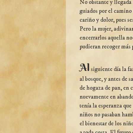
No obstante y llegada l
guiados por el camino 
cariño y dolor, pues s
Pero la mujer, adivina
encerrarlos aquella no
pudieran recoger más 
Al
siguiente día la 
al bosque, y antes de s
de hogaza de pan, en c
nuevamente en abando
tenía la esperanza que e
niños no pasaban hambr
el bienestar de los niñ
a toda costa. El futuro