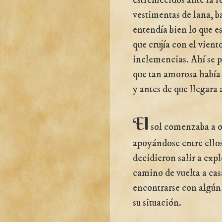
estremecidos ante la r
vestimentas de lana, ba
entendía bien lo que e
que crujía con el vient
inclemencias. Ahí se p
que tan amorosa había 
y antes de que llegara
El
sol comenzaba a o
apoyándose entre ello
decidieron salir a expl
camino de vuelta a ca
encontrarse con algún
su situación.