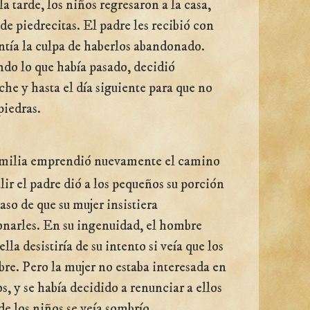
a tarde, los niños regresaron a la casa,
de piedrecitas. El padre les recibió con
entía la culpa de haberlos abandonado.
ndo lo que había pasado, decidió
che y hasta el día siguiente para que no
piedras.
familia emprendió nuevamente el camino
alir el padre dió a los pequeños su porción
aso de que su mujer insistiera
narles. En su ingenuidad, el hombre
lla desistiría de su intento si veía que los
e. Pero la mujer no estaba interesada en
os, y se había decidido a renunciar a ellos
 de los niños se veía sombrío.