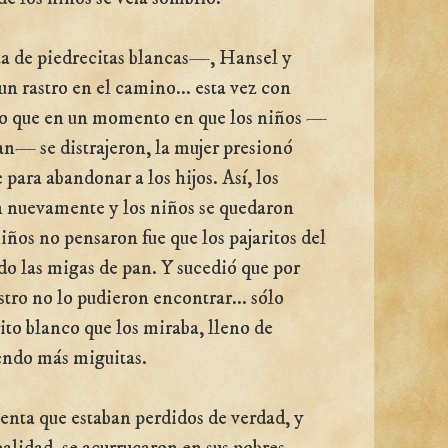
a de piedrecitas blancas—, Hansel y
un rastro en el camino... esta vez con
o que en un momento en que los niños —
an— se distrajeron, la mujer presionó
ara abandonar a los hijos. Así, los
n nuevamente y los niños se quedaron
niños no pensaron fue que los pajaritos del
o las migas de pan. Y sucedió que por
stro no lo pudieron encontrar... sólo
ito blanco que los miraba, lleno de
endo más miguitas.
enta que estaban perdidos de verdad, y