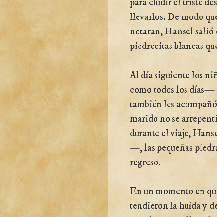
para eludir el triste d
llevarlos. De modo que
notaran, Hansel salió 
piedrecitas blancas que
Al día siguiente los n
como todos los días— p
también les acompañó l
marido no se arrepenti
durante el viaje, Hans
—, las pequeñas piedra
regreso.
En un momento en que 
tendieron la huída y d